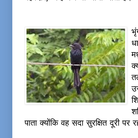
भ
ध
म
क
त
उ
श
श
पाता क्योंकि वह सदा सुरक्षित दूरी पर